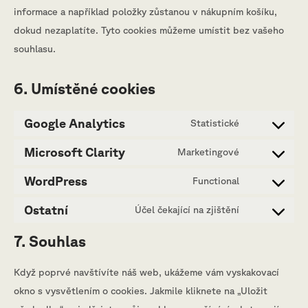
informace a například položky zůstanou v nákupním košíku,
dokud nezaplatíte. Tyto cookies můžeme umístit bez vašeho
souhlasu.
6. Umístěné cookies
Google Analytics
Statistické
Consent
to
Microsoft Clarity
Marketingové
Consent
service
to
WordPress
Functional
google-
Consent
service
analytics
to
Ostatní
Účel čekající na zjištění
microsoft-
Consent
service
clarity
to
7. Souhlas
wordpress
service
Když poprvé navštívíte náš web, ukážeme vám vyskakovací
ostatní
okno s vysvětlením o cookies. Jakmile kliknete na „Uložit