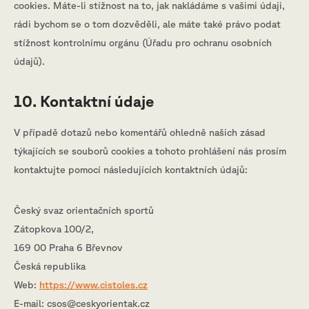
cookies. Máte-li stížnost na to, jak nakládáme s vašimi údaji,
rádi bychom se o tom dozvěděli, ale máte také právo podat
stížnost kontrolnímu orgánu (Úřadu pro ochranu osobních
údajů).
10. Kontaktní údaje
V případě dotazů nebo komentářů ohledně našich zásad
týkajících se souborů cookies a tohoto prohlášení nás prosím
kontaktujte pomocí následujících kontaktních údajů:
Český svaz orientačních sportů
Zátopkova 100/2,
169 00 Praha 6 Břevnov
Česká republika
Web:
https://www.cistoles.cz
E-mail:
csos@
ceskyorientak.cz