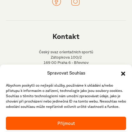
Kontakt
Český svaz orientačních sportů
Zátopkova 100/2
169 00 Praha 6 - Břevnov
Spravovat Souhlas
media@ceskyorientak.cz
Abychom poskytli co nejlepší služby, používáme k ukládání a/nebo
přístupu k informacím o zařízení, technologie jako jsou soubory cookies.
Souhlas s těmito technologiemi nám umožní zpracovávat údaje, jako je
chování při procházení nebo jedinečná ID na tomto webu. Nesouhlas nebo
odvolání souhlasu může nepříznivě ovlivnit určité vlastnosti a funkce.
Příjmout
© Čistoles 2026